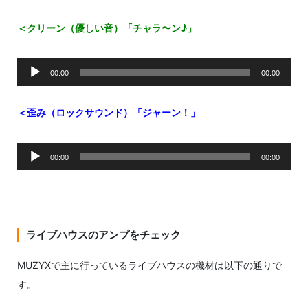
＜クリーン（優しい音）「チャラ〜ン♪」
音
00:00
00:00
声
プ
レ
＜歪み（ロックサウンド）「ジャーン！」
ー
ヤ
音
ー
00:00
00:00
声
プ
レ
ー
ヤ
ライブハウスのアンプをチェック
ー
MUZYXで主に行っているライブハウスの機材は以下の通りで
す。