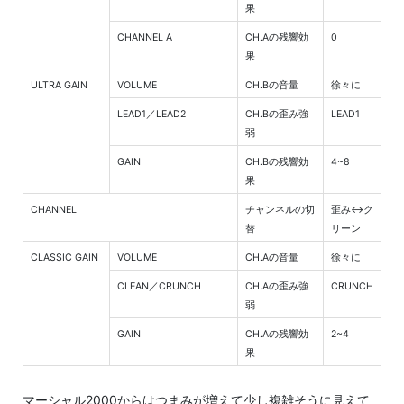
果
CHANNEL A
CH.Aの残響効
0
果
ULTRA GAIN
VOLUME
CH.Bの音量
徐々に
LEAD1／LEAD2
CH.Bの歪み強
LEAD1
弱
GAIN
CH.Bの残響効
4~8
果
CHANNEL
チャンネルの切
歪み↔︎ク
替
リーン
CLASSIC GAIN
VOLUME
CH.Aの音量
徐々に
CLEAN／CRUNCH
CH.Aの歪み強
CRUNCH
弱
GAIN
CH.Aの残響効
2~4
果
マーシャル2000からはつまみが増えて少し複雑そうに見えて