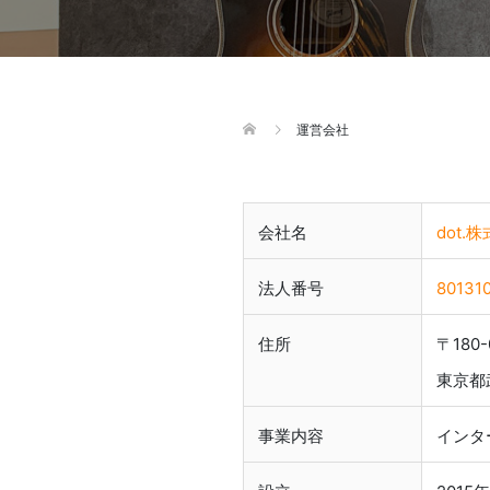
運営会社
会社名
dot.
法人番号
80131
住所
〒180-
東京都武
事業内容
インタ