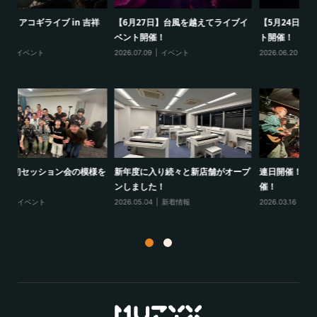
祥
【6月27日】台風を越えてライブイ
【5月24日】MUZYXライブイベン
【
ベント開催！
ト開催！
ト
2026.07.09
イベント
2026.06.20
イベント
20
様を
新年度に入り続々と新店舗がオープ
連日開催！セッションイベント開
1
ンしました！
催！
ポ
2026.05.04
新着情報
2026.03.16
イベント
20