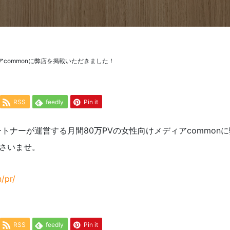
アcommonに弊店を掲載いただきました！
RSS
feedly
Pin it
トナーが運営する月間80万PVの女性向けメディアcommon
さいませ。
/pr/
RSS
feedly
Pin it