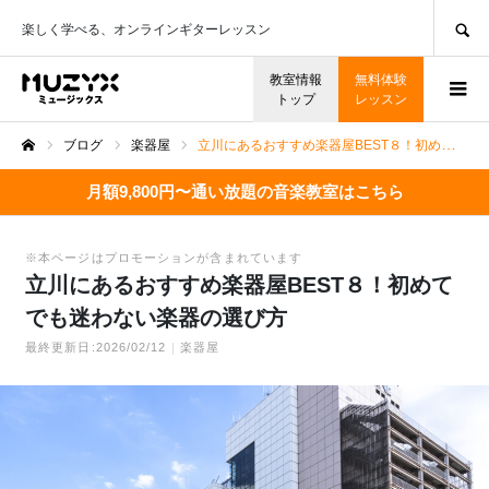
SEARCH
楽しく学べる、オンラインギターレッスン
教室情報
無料体験
トップ
レッスン
ブログ
楽器屋
立川にあるおすすめ楽器屋BEST８！初めてでも迷わない楽器の選び方
ホーム
月額9,800円〜通い放題の音楽教室はこちら
※本ページはプロモーションが含まれています
立川にあるおすすめ楽器屋BEST８！初めて
でも迷わない楽器の選び方
最終更新日:2026/02/12
楽器屋