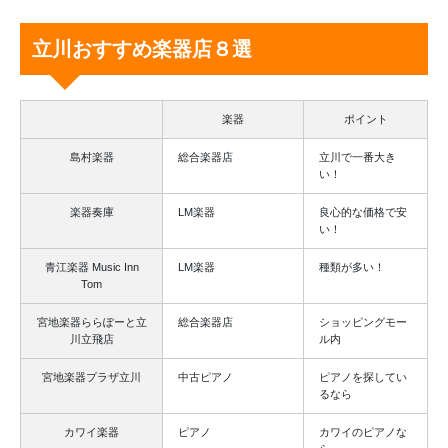
立川おすすめ楽器店８選
楽器
ポイント
島村楽器
総合楽器店
立川で一番大き
い！
楽器奏庫
LM楽器
良心的な価格で安
い！
青江楽器 Music Inn
LM楽器
種類が多い！
Tom
宮地楽器ららぽーと立
総合楽器店
ショッピングモー
川立飛店
ル内
宮地楽器プラザ立川
中古ピアノ
ピアノを探してい
るなら
カワイ楽器
ピアノ
カワイのピアノな