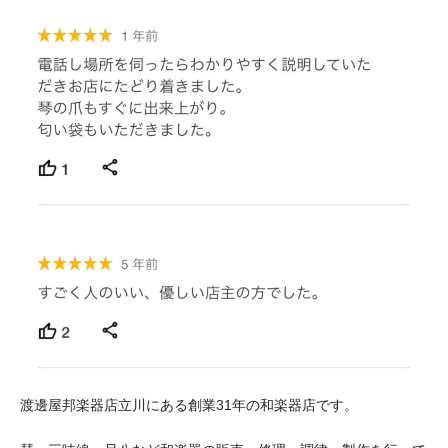
渡邊屋邦楽器店立川にある創業31年の和楽器店です。