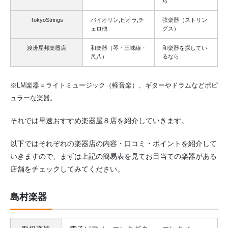
ら
TokyoStrings
バイオリン,ビオラ,チ
弦楽器（ストリン
ェロ他
グス）
渡邊屋邦楽器店
和楽器（琴・三味線・
和楽器を探してい
尺八）
るなら
※LM楽器＝ライトミュージック（軽音楽）、ギターやドラムなどポピ
ュラーな楽器。
それでは早速おすすめ楽器屋８店を紹介していきます。
以下ではそれぞれの楽器店の内容・口コミ・ポイントを紹介して
いきますので、まずは上記の簡易表を見てお目当ての楽器がある
店舗をチェックしてみてください。
島村楽器