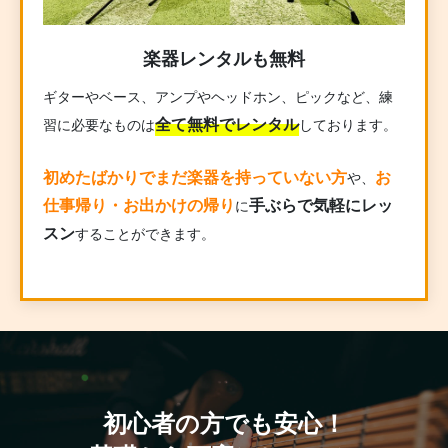
楽器レンタルも無料
ギターやベース、アンプやヘッドホン、ピックなど、練
全て無料でレンタル
習に必要なものは
しております。
初めたばかりでまだ楽器を持っていない方
お
や、
仕事帰り・お出かけの帰り
手ぶらで気軽にレッ
に
スン
することができます。
初心者の方でも安心！