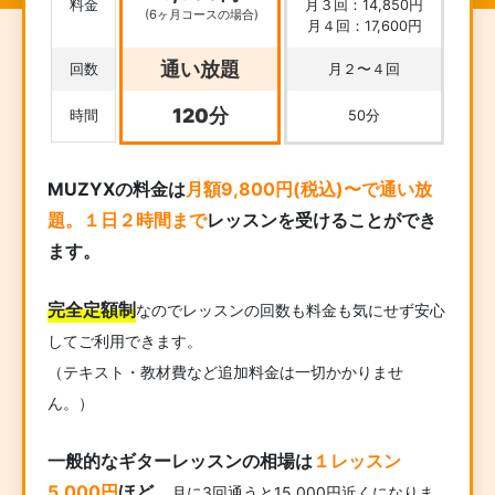
料金
月３回：14,850円
(6ヶ月コースの場合)
月４回：17,600円
通い放題
回数
月２〜４回
120分
時間
50分
MUZYXの料金は
月額9,800円(税込)〜で通い放
題。１日２時間まで
レッスンを受けることができ
ます。
完全定額制
なのでレッスンの回数も料金も気にせず安心
してご利用できます。
（テキスト・教材費など追加料金は一切かかりませ
ん。）
一般的なギターレッスンの相場は
１レッスン
5,000円
ほど。
月に3回通うと15,000円近くになりま