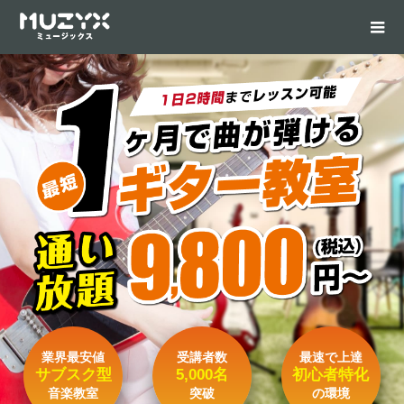
業界最安値
受講者数
最速で上達
サブスク型
5,000名
初心者特化
音楽教室
突破
の環境