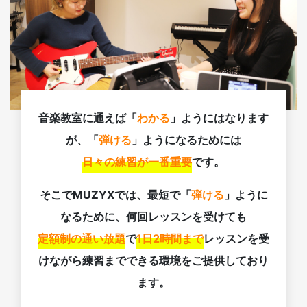
音楽教室に通えば「
わかる
」ようにはなります
が、「
弾ける
」ようになるためには
日々の練習が一番重要
です。
そこでMUZYXでは、最短で「
弾ける
」ように
なるために、何回レッスンを受けても
定額制の通い放題
で
1日2時間まで
レッスンを受
けながら練習までできる環境をご提供しており
ます。