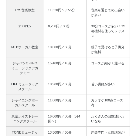
EYS音楽教室
11,320円〜／55分
音楽を通じての出会い
が多い
アバロン
8,250円／30分
30分コースが安い！本
格機材を使ってレッス
ン！
MTBボーカル教室
10,000円／60分
親子で受けると子供分
が無料
ジャパンO･N･O
15,400円／45分
コースが細かく選べる
ミュージックアカ
デミー
LIFEミュージック
10,980円／60分
若い講師が多い
スクール
シャイニングボー
11,000円／60分
カラオケ100点コース
カルスクール
有
東京ボイストレー
16,000円／30分（月4
たくさんの回数通いた
ニングスクール
回〜）
いなら
TONEミュージッ
13,500円／60分
声楽専門・女性講師が