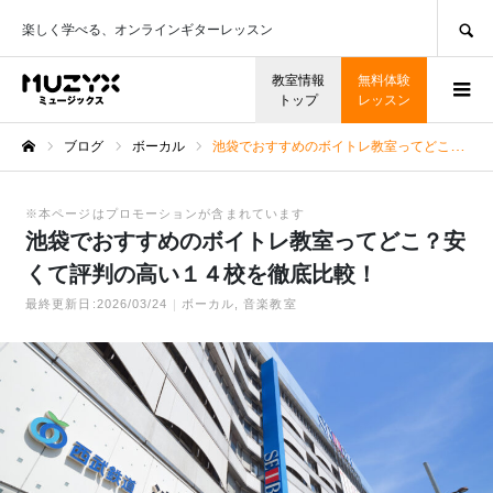
SEARCH
楽しく学べる、オンラインギターレッスン
教室情報
無料体験
トップ
レッスン
ブログ
ボーカル
池袋でおすすめのボイトレ教室ってどこ？安くて評判の高い１４校を徹底比較！
ホーム
※本ページはプロモーションが含まれています
池袋でおすすめのボイトレ教室ってどこ？安
くて評判の高い１４校を徹底比較！
最終更新日:2026/03/24
ボーカル
音楽教室