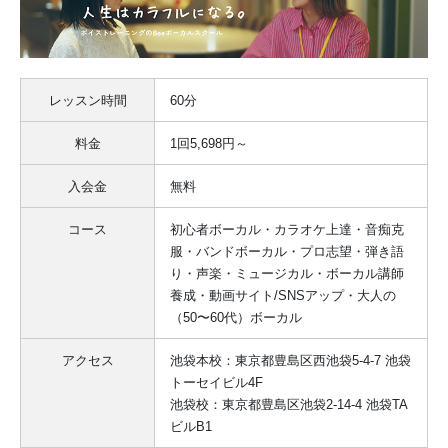
レッスン時間
60分
料金
1回5,698円～
入会金
無料
コース
初心者ボーカル・カラオケ上達・音痴克
服・バンドボーカル・プロ志望・弾き語
り・声楽・ミュージカル・ボーカル講師
養成・動画サイト/SNSアップ・大人の
（50〜60代）ボーカル
アクセス
池袋本校：東京都豊島区西池袋5-4-7 池袋
トーセイビル4F
池袋校：東京都豊島区池袋2-14-4 池袋TA
ビルB1