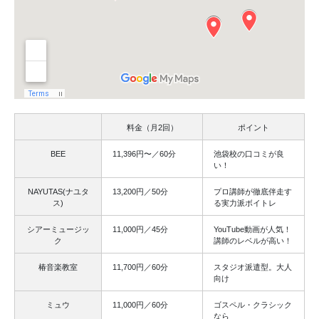
料金（月2回）
ポイント
BEE
11,396円〜／60分
池袋校の口コミが良
い！
NAYUTAS(ナユタ
13,200円／50分
プロ講師が徹底伴走す
ス)
る実力派ボイトレ
シアーミュージッ
11,000円／45分
YouTube動画が人気！
ク
講師のレベルが高い！
椿音楽教室
11,700円／60分
スタジオ派遣型。大人
向け
ミュウ
11,000円／60分
ゴスペル・クラシック
なら