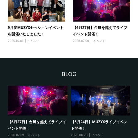
9月度MUZYXセッションイベント
【6月27日】台風を越えてライブ
を開催いたしました！
イベント開催！
2020.10.01
イベント
2026.07.09
イベント
BLOG
祥
【6月27日】台風を越えてライブイ
【5月24日】MUZYXライブイベン
【
ベント開催！
ト開催！
ト
2026.07.09
イベント
2026.06.20
イベント
20