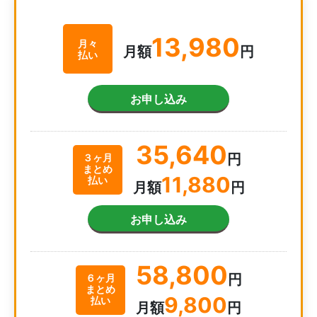
13,980
月々
月額
円
払い
お申し込み
35,640
円
３ヶ月
まとめ
11,880
払い
月額
円
お申し込み
58,800
円
６ヶ月
まとめ
9,800
払い
月額
円