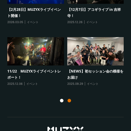
ン
【2月28日】MUZYXライブイベン
【12月7日】アコギライブ in 吉祥
【
ト開催！
寺！
ベ
2026.03.05
イベント
2025.12.26
イベント
20
開
11/22 MUZYXライブイベントレ
【NEWS】初セッション会の模様を
新
ポート！
お届け
ン
2025.12.06
イベント
2025.09.29
イベント
20