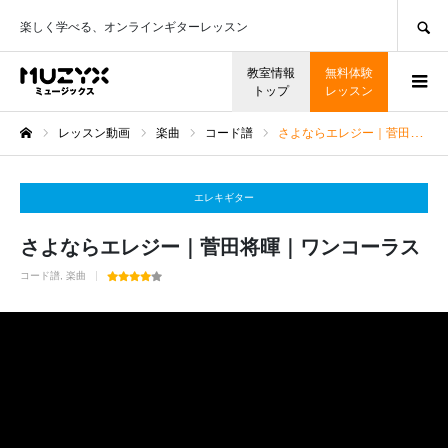
SEARCH
楽しく学べる、オンラインギターレッスン
教室情報
無料体験
トップ
レッスン
レッスン動画
楽曲
コード譜
さよならエレジー｜菅田将暉｜ワンコーラス
ホーム
エレキギター
さよならエレジー｜菅田将暉｜ワンコーラス
コード譜
楽曲