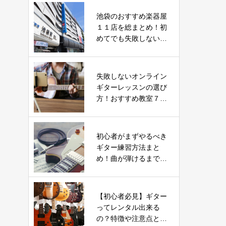
池袋のおすすめ楽器屋
１１店を総まとめ！初
めてでも失敗しないガ
イド
失敗しないオンライン
ギターレッスンの選び
方！おすすめ教室７つ
を徹底比較
初心者がまずやるべき
ギター練習方法まと
め！曲が弾けるまで最
短１ヶ月！
【初心者必見】ギター
ってレンタル出来る
の？特徴や注意点とお