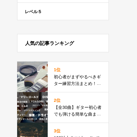
レベル５
人気の記事ランキング
1位
初心者がまずやるべきギ
ター練習方法まとめ！曲
が弾けるまで最短１ヶ
月！
2位
【全30曲】ギター初心者
でも弾ける簡単な曲まと
め！カポなし・バレーコ
ードなし
3位