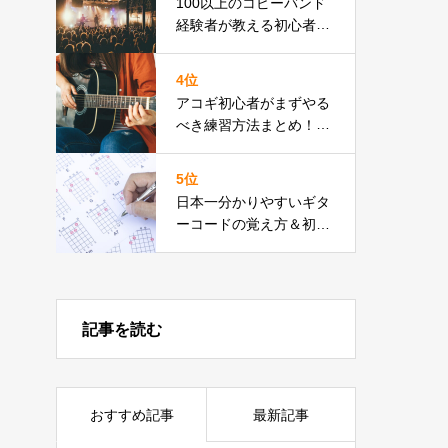
100以上のコピーバンド
経験者が教える初心者に
オススメな簡単練習曲
4位
アコギ初心者がまずやる
べき練習方法まとめ！曲
が弾けるまで最短２週
間！
5位
日本一分かりやすいギタ
ーコードの覚え方＆初心
者が知っておきたいコツ
記事を読む
おすすめ記事
最新記事