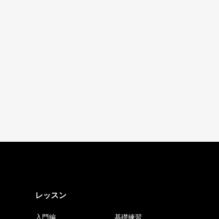
レッスン
入門編
基礎練習