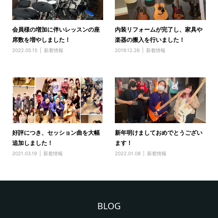
会員様の増加に伴いレッスンの座
内装リフォームが完了し、家具や
席数を増やしました！
楽器の搬入を行いました！
2022.05.15
新着情報
2019.12.26
新着情報
好評につき、セッション曲を大幅
新年明けましておめでとうござい
追加しました！
ます！
2021.03.19
新着情報
2022.01.08
新着情報
BLOG