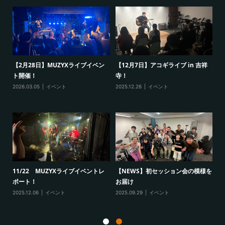
ン
【2月28日】MUZYXライブイベン
【12月7日】アコギライブ in 吉祥
【
ト開催！
寺！
ベ
2026.03.05
イベント
2025.12.26
イベント
20
開
11/22 MUZYXライブイベントレ
【NEWS】初セッション会の模様を
新
ポート！
お届け
ン
2025.12.06
イベント
2025.09.29
イベント
20