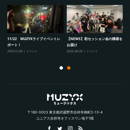
開
11/22 MUZYXライブイベントレ
【NEWS】初セッション会の模様を
新
ポート！
お届け
ン
2025.12.06
イベント
2025.09.29
イベント
20
〒180-0003 東京都武蔵野市吉祥寺南町2-13-4
ユニアス吉祥寺オフィスワン地下1階