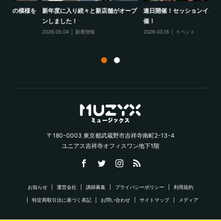
様を
新年度に入り続々と新店舗がオープ
連日開催！セッションイベント開
1
ンしました！
催！
ポ
2026.05.04
新着情報
2026.03.16
イベント
20
〒180-0003 東京都武蔵野市吉祥寺南町2-13-4
ユニアス吉祥寺オフィスワン地下1階
お知らせ
運営会社
講師募集
プライバシーポリシー
利用規約
特定商取引法に基づく表記
お問い合わせ
サイトマップ
メディア