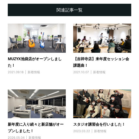
関連記事一覧
MUZYX池袋店がオープンしまし
【吉祥寺店】来年度セッション会
た！
課題曲！
2021.09.18
新着情報
2021.10.07
新着情報
新年度に入り続々と新店舗がオー
スタジオ講習会を行いました！
プンしました！
2023.03.22
新着情報
2026.05.04
新着情報