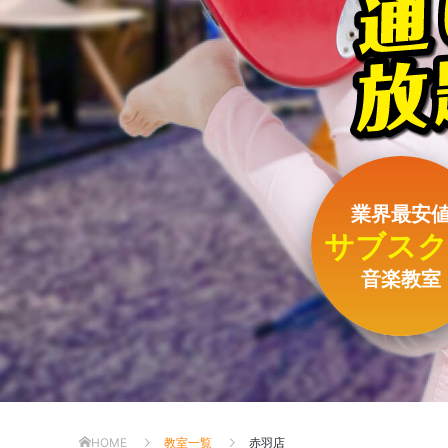
業界最安
サブスク
音楽教室
HOME
教室一覧
赤羽店