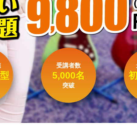
値
受講者数
型
5,000名
突破