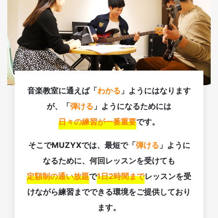
音楽教室に通えば「
わかる
」ようにはなります
が、「
弾ける
」ようになるためには
日々の練習が一番重要
です。
そこでMUZYXでは、最短で「
弾ける
」ように
なるために、何回レッスンを受けても
定額制の通い放題
で
1日2時間まで
レッスンを受
けながら練習までできる環境をご提供しており
ます。