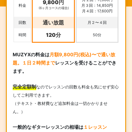
9,800円
料金
月３回：14,850円
(6ヶ月コースの場合)
月４回：17,600円
通い放題
回数
月２〜４回
120分
時間
50分
MUZYXの料金は
月額9,800円(税込)〜で通い放
題。１日２時間まで
レッスンを受けることができ
ます。
完全定額制
なのでレッスンの回数も料金も気にせず安心
してご利用できます。
（テキスト・教材費など追加料金は一切かかりませ
ん。）
一般的なギターレッスンの相場は
１レッスン