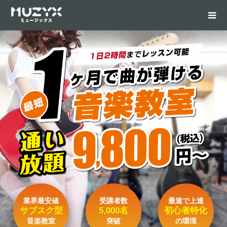
業界最安値
受講者数
最速で上達
サブスク型
5,000名
初心者特化
音楽教室
突破
の環境