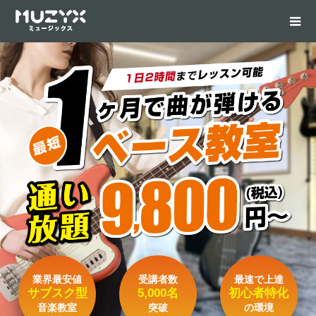
業界最安値
受講者数
最速で上達
サブスク型
5,000名
初心者特化
音楽教室
突破
の環境