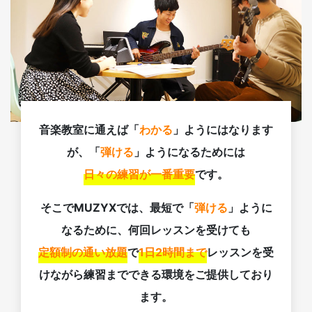
音楽教室に通えば「
わかる
」ようにはなります
が、「
弾ける
」ようになるためには
日々の練習が一番重要
です。
そこでMUZYXでは、最短で「
弾ける
」ように
なるために、何回レッスンを受けても
定額制の通い放題
で
1日2時間まで
レッスンを受
けながら練習までできる環境をご提供しており
ます。