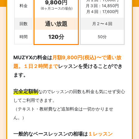
9,800円
料金
月３回：14,850円
(6ヶ月コースの場合)
月４回：17,600円
通い放題
回数
月２〜４回
120分
時間
50分
MUZYXの料金は
月額9,800円(税込)〜で通い放
題。１日２時間まで
レッスンを受けることができ
ます。
完全定額制
なのでレッスンの回数も料金も気にせず安心
してご利用できます。
（テキスト・教材費など追加料金は一切かかりませ
ん。）
一般的なベースレッスンの相場は
１レッスン