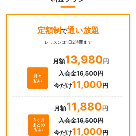
定額制
通い放題
で
レッスンは1日2時間まで
13,980
月額
円
入会金16,500円
月々
払い
11,000
今だけ
円
11,880
月額
円
入会金16,500円
３ヶ月
まとめ
11,000
払い
今だけ
円