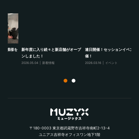
様を
新年度に入り続々と新店舗がオープ
連日開催！セッションイベント開
1
ンしました！
催！
ポ
2026.05.04
新着情報
2026.03.16
イベント
20
〒180-0003 東京都武蔵野市吉祥寺南町2-13-4
ユニアス吉祥寺オフィスワン地下1階