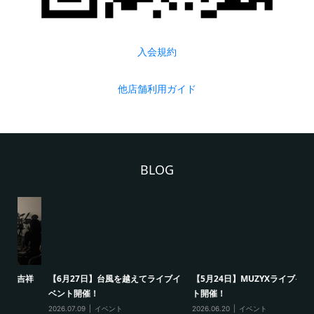
入会規約
他店舗利用ガイド
BLOG
祥
【6月27日】台風を越えてライブイ
【5月24日】MUZYXライブイベン
【
ベント開催！
ト開催！
ト
2026.07.09
イベント
2026.06.20
イベント
20