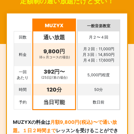
定額制の通い放題だけど安い！
MUZYX
一般音楽教室
通い放題
回数
月２〜４回
月２回：11,000円
9,800円
料金
月３回：14,850円
(6ヶ月コースの場合)
月４回：17,600円
392円〜
一回
5,000円程度
あたり
(25日計算の場合)
120分
時間
50分
当日可能
予約
数日前
MUZYXの料金は
月額9,800円(税込)〜で通い放
題。１日２時間まで
レッスンを受けることができ