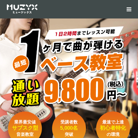
業界最安値
受講者数
最速で上達
サブスク型
5,000名
初心者特化
音楽教室
突破
の環境