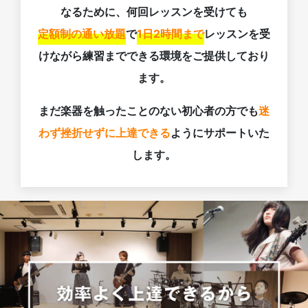
なるために、何回レッスンを受けても
定額制の通い放題
で
1日2時間まで
レッスンを受
けながら練習までできる環境をご提供しており
ます。
まだ楽器を触ったことのない初心者の方でも
迷
わず挫折せずに上達できる
ようにサポートいた
します。