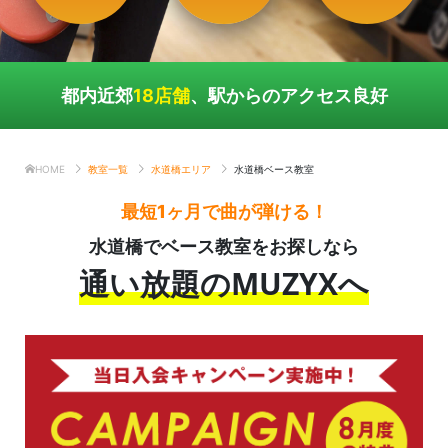
都内近郊
18店舗
、駅からのアクセス良好
HOME
教室一覧
水道橋エリア
水道橋ベース教室
最短1ヶ月で曲が弾ける！
水道橋でベース教室をお探しなら
通い放題のMUZYXへ