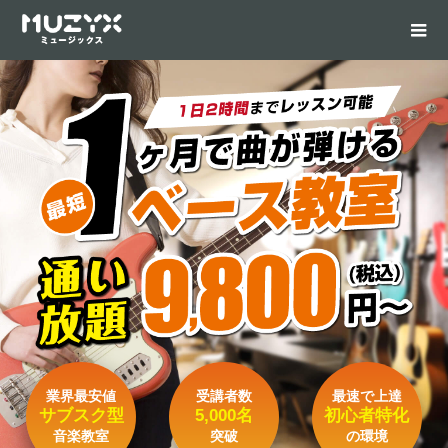
業界最安値
受講者数
最速で上達
サブスク型
5,000名
初心者特化
音楽教室
突破
の環境