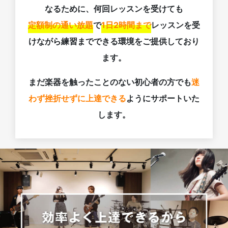
なるために、何回レッスンを受けても
定額制の通い放題
で
1日2時間まで
レッスンを受
けながら練習までできる環境をご提供しており
ます。
まだ楽器を触ったことのない初心者の方でも
迷
わず挫折せずに上達できる
ようにサポートいた
します。