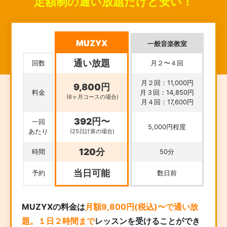
定額制の通い放題だけど安い！
MUZYX
一般音楽教室
通い放題
回数
月２〜４回
月２回：11,000円
9,800円
料金
月３回：14,850円
(6ヶ月コースの場合)
月４回：17,600円
392円〜
一回
5,000円程度
あたり
(25日計算の場合)
120分
時間
50分
当日可能
予約
数日前
MUZYXの料金は
月額9,800円(税込)〜で通い放
題。１日２時間まで
レッスンを受けることができ