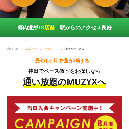
都内近郊
18店舗
、駅からのアクセス良好
HOME
教室一覧
神田エリア
神田ベース教室
最短1ヶ月で曲が弾ける！
神田でベース教室をお探しなら
通い放題のMUZYXへ