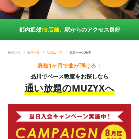
都内近郊
18店舗
、駅からのアクセス良好
HOME
教室一覧
品川エリア
品川ベース教室
最短1ヶ月で曲が弾ける！
品川でベース教室をお探しなら
通い放題のMUZYXへ