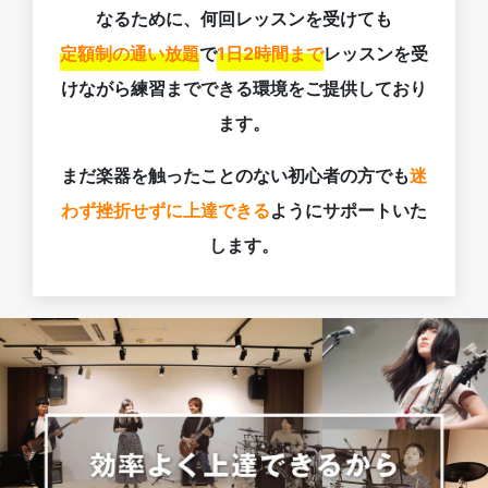
なるために、何回レッスンを受けても
定額制の通い放題
で
1日2時間まで
レッスンを受
けながら練習までできる環境をご提供しており
ます。
まだ楽器を触ったことのない初心者の方でも
迷
わず挫折せずに上達できる
ようにサポートいた
します。