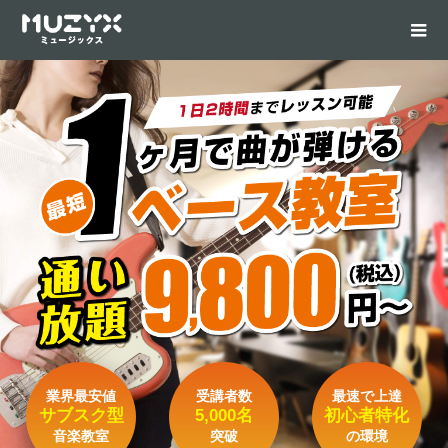
業界最安値
受講者数
最速で上達
サブスク型
5,000名
初心者特化
音楽教室
突破
の環境