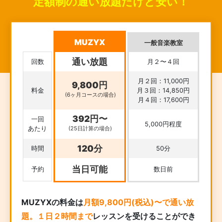
定額制の通い放題だけど安い！
MUZYX
一般音楽教室
通い放題
回数
月２〜４回
月２回：11,000円
9,800円
料金
月３回：14,850円
(6ヶ月コースの場合)
月４回：17,600円
392円〜
一回
5,000円程度
あたり
(25日計算の場合)
120分
時間
50分
当日可能
予約
数日前
MUZYXの料金は
月額9,800円(税込)〜で通い放
題。１日２時間まで
レッスンを受けることができ