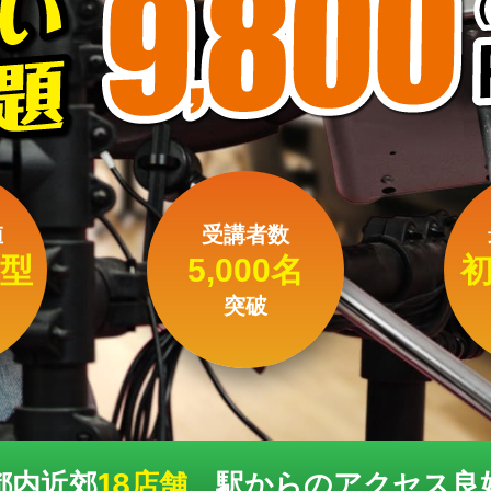
値
受講者数
型
5,000名
突破
都内近郊
18店舗
、駅からのアクセス良