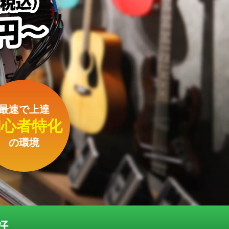
最速で上達
初心者特化
の環境
好