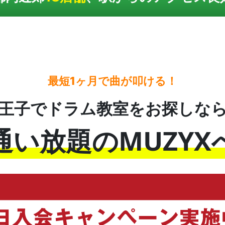
最短1ヶ月で曲が叩ける！
王子でドラム教室をお探しな
通い放題のMUZYX