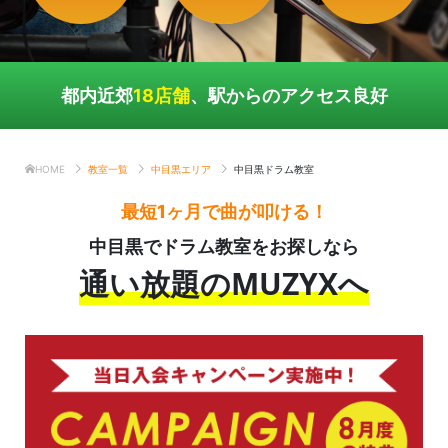
都内近郊
18店舗
、駅からのアクセス良好
HOME
教室一覧
中目黒エリア
中目黒ドラム教室
最短1ヶ月で曲が叩ける！
中目黒でドラム教室をお探しなら
通い放題のMUZYXへ