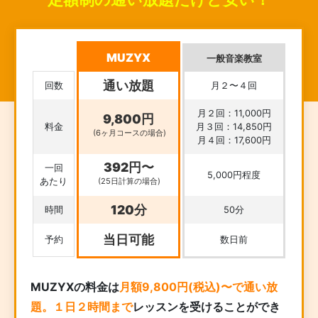
MUZYX
一般音楽教室
通い放題
回数
月２〜４回
月２回：11,000円
9,800円
料金
月３回：14,850円
(6ヶ月コースの場合)
月４回：17,600円
392円〜
一回
5,000円程度
あたり
(25日計算の場合)
120分
時間
50分
当日可能
予約
数日前
MUZYXの料金は
月額9,800円(税込)〜で通い放
題。１日２時間まで
レッスンを受けることができ