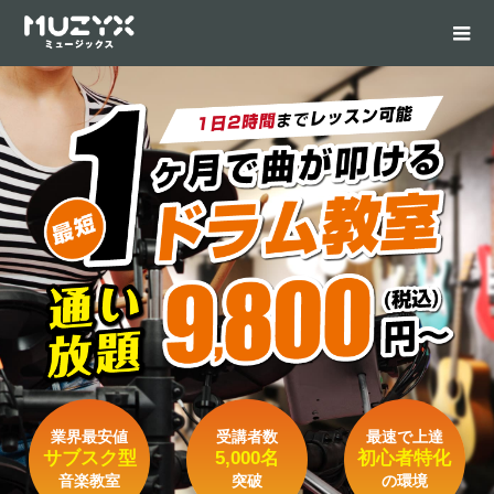
業界最安値
受講者数
最速で上達
サブスク型
5,000名
初心者特化
音楽教室
突破
の環境