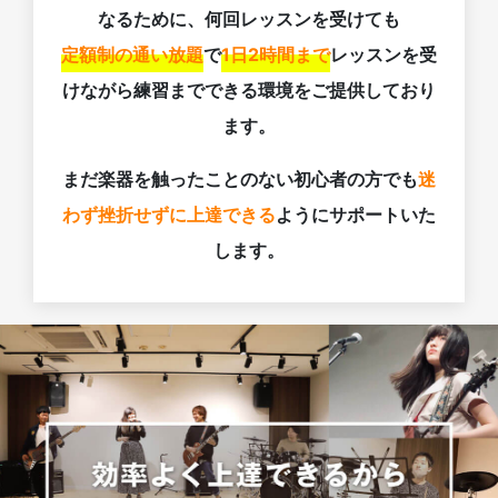
なるために、何回レッスンを受けても
定額制の通い放題
で
1日2時間まで
レッスンを受
けながら練習までできる環境をご提供しており
ます。
まだ楽器を触ったことのない初心者の方でも
迷
わず挫折せずに上達できる
ようにサポートいた
します。