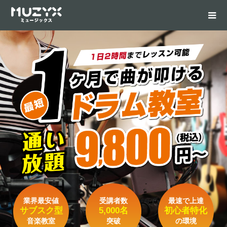
業界最安値
受講者数
最速で上達
サブスク型
5,000名
初心者特化
音楽教室
突破
の環境