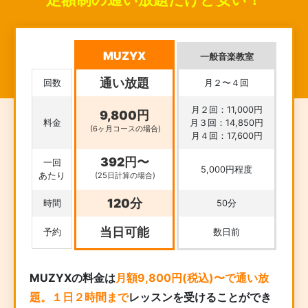
MUZYX
一般音楽教室
通い放題
回数
月２〜４回
月２回：11,000円
9,800円
料金
月３回：14,850円
(6ヶ月コースの場合)
月４回：17,600円
392円〜
一回
5,000円程度
あたり
(25日計算の場合)
120分
時間
50分
当日可能
予約
数日前
MUZYXの料金は
月額9,800円(税込)〜で通い放
題。１日２時間まで
レッスンを受けることができ