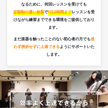
なるために、何回レッスンを受けても
定額制の通い放題
で
1日2時間まで
レッスンを受
けながら練習までできる環境をご提供しており
ます。
まだ楽器を触ったことのない初心者の方でも
迷
わず挫折せずに上達できる
ようにサポートいた
します。