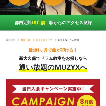
都内近郊
18店舗
、駅からのアクセス良好
HOME
教室一覧
新大久保エリア
新大久保ドラム教室
最短1ヶ月で曲が叩ける！
新大久保でドラム教室をお探しなら
通い放題のMUZYXへ