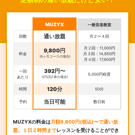
MUZYX
一般音楽教室
通い放題
回数
月２〜４回
月２回：11,000円
9,800円
料金
月３回：14,850円
(6ヶ月コースの場合)
月４回：17,600円
392円〜
一回
5,000円程度
あたり
(25日計算の場合)
120分
時間
50分
当日可能
予約
数日前
MUZYXの料金は
月額9,800円(税込)〜で通い放
題。１日２時間まで
レッスンを受けることができ