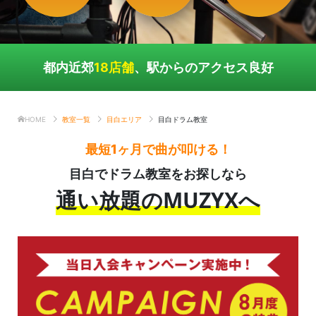
都内近郊
18店舗
、駅からのアクセス良好
HOME
教室一覧
目白エリア
目白ドラム教室
最短1ヶ月で曲が叩ける！
目白でドラム教室をお探しなら
通い放題のMUZYXへ