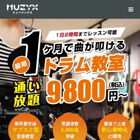
業界最安値
受講者数
最速で上達
サブスク型
5,000名
初心者特化
音楽教室
突破
の環境