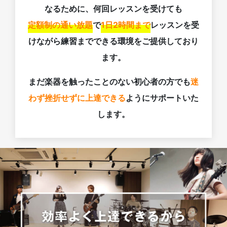
なるために、何回レッスンを受けても
定額制の通い放題
で
1日2時間まで
レッスンを受
けながら練習までできる環境をご提供しており
ます。
まだ楽器を触ったことのない初心者の方でも
迷
わず挫折せずに上達できる
ようにサポートいた
します。