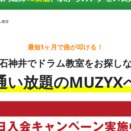
ム教室
最短1ヶ月で曲が叩ける！
石神井でドラム教室をお探し
通い放題のMUZYX