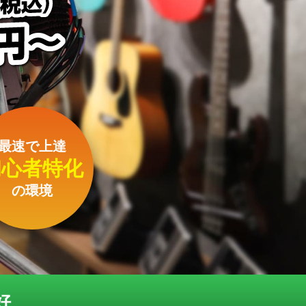
最速で上達
初心者特化
の環境
好