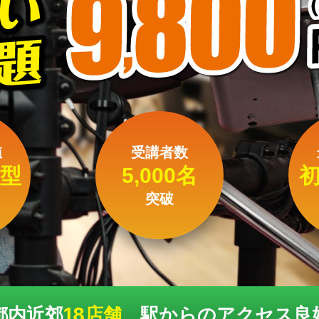
値
受講者数
型
5,000名
突破
都内近郊
18店舗
、駅からのアクセス良