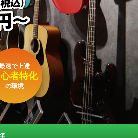
最速で上達
初心者特化
の環境
好