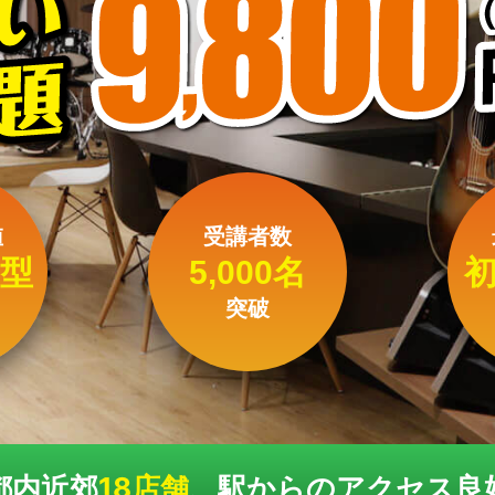
値
受講者数
型
5,000名
突破
都内近郊
18店舗
、駅からのアクセス良