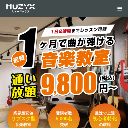
業界最安値
受講者数
最速で上達
サブスク型
5,000名
初心者特化
音楽教室
突破
の環境