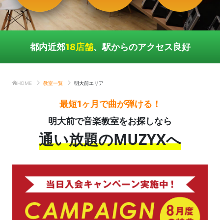
都内近郊
18店舗
、駅からのアクセス良好
HOME
教室一覧
明大前エリア
最短1ヶ月で曲が弾ける！
明大前で音楽教室をお探しなら
通い放題のMUZYXへ