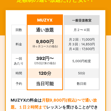
MUZYX
一般音楽教室
通い放題
回数
月２〜４回
月２回：11,000円
9,800円
料金
月３回：14,850円
(6ヶ月コースの場合)
月４回：17,600円
392円〜
一回
5,000円程度
あたり
(25日計算の場合)
120分
時間
50分
当日可能
予約
数日前
MUZYXの料金は
月額9,800円(税込)〜で通い放
題。１日２時間まで
レッスンを受けることができ