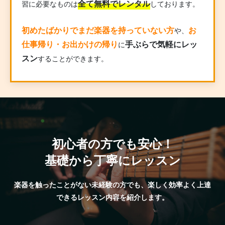
全て無料でレンタル
習に必要なものは
しております。
初めたばかりでまだ楽器を持っていない方
お
や、
仕事帰り・お出かけの帰り
手ぶらで気軽にレッ
に
スン
することができます。
初心者の方でも安心！
基礎から丁寧にレッスン
楽器を触ったことがない未経験の方でも、楽しく効率よく上達
できるレッスン内容を紹介します。