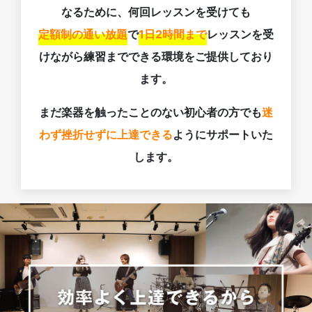
なるために、何回レッスンを受けても
定額制の通い放題
で
1日2時間まで
レッスンを受
けながら練習までできる環境をご提供しており
ます。
まだ楽器を触ったことのない初心者の方でも
迷
わず挫折せずに上達できる
ようにサポートいた
します。