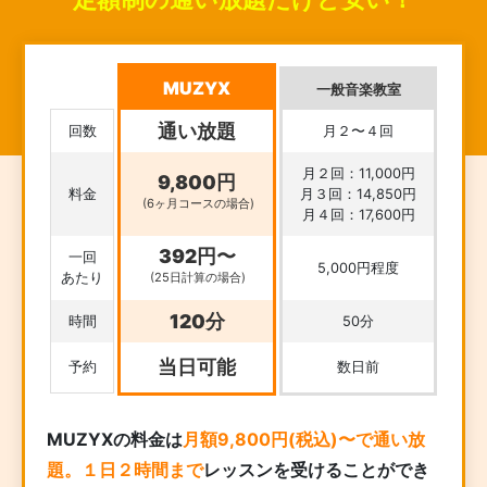
MUZYX
一般音楽教室
通い放題
回数
月２〜４回
月２回：11,000円
9,800円
料金
月３回：14,850円
(6ヶ月コースの場合)
月４回：17,600円
392円〜
一回
5,000円程度
あたり
(25日計算の場合)
120分
時間
50分
当日可能
予約
数日前
MUZYXの料金は
月額9,800円(税込)〜で通い放
題。１日２時間まで
レッスンを受けることができ