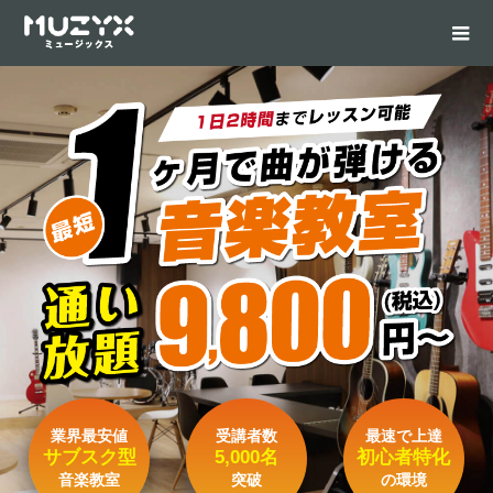
業界最安値
受講者数
最速で上達
サブスク型
5,000名
初心者特化
音楽教室
突破
の環境