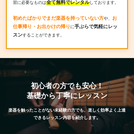
全て無料でレンタル
習に必要なものは
しております。
初めたばかりでまだ楽器を持っていない方
お
や、
仕事帰り・お出かけの帰り
手ぶらで気軽にレッ
に
スン
することができます。
初心者の方でも安心！
基礎から丁寧にレッスン
楽器を触ったことがない未経験の方でも、楽しく効率よく上達
できるレッスン内容を紹介します。