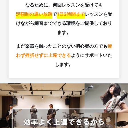
なるために、何回レッスンを受けても
定額制の通い放題
で
1日2時間まで
レッスンを受
けながら練習までできる環境をご提供しており
ます。
まだ楽器を触ったことのない初心者の方でも
迷
わず挫折せずに上達できる
ようにサポートいた
します。