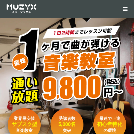
業界最安値
受講者数
最速で上達
サブスク型
5,000名
初心者特化
音楽教室
突破
の環境