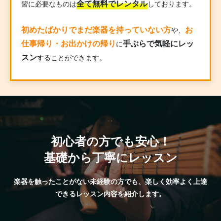
全て無料でレンタル
習に必要なものは
しております。
初めたばかりでまだ楽器を持っていない方
お
や、
仕事帰り・お出かけの帰り
手ぶらで気軽にレッ
に
スン
することができます。
初心者の方でも安心！
基礎から丁寧にレッスン
楽器を触ったことがない未経験の方でも、楽しく効率よく上達
できるレッスン内容を紹介します。