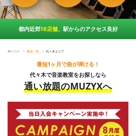
都内近郊
18店舗
、駅からのアクセス良好
HOME
教室一覧
代々木エリア
最短1ヶ月で曲が弾ける！
代々木で音楽教室をお探しなら
通い放題のMUZYXへ