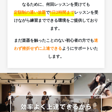
なるために、何回レッスンを受けても
定額制の通い放題
で
1日2時間まで
レッスンを受
けながら練習までできる環境をご提供しており
ます。
まだ楽器を触ったことのない初心者の方でも
迷
わず挫折せずに上達できる
ようにサポートいた
します。