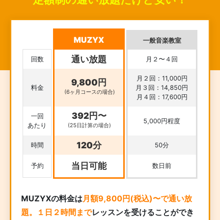
MUZYX
一般音楽教室
通い放題
回数
月２〜４回
月２回：11,000円
9,800円
料金
月３回：14,850円
(6ヶ月コースの場合)
月４回：17,600円
392円〜
一回
5,000円程度
あたり
(25日計算の場合)
120分
時間
50分
当日可能
予約
数日前
MUZYXの料金は
月額9,800円(税込)〜で通い放
題。１日２時間まで
レッスンを受けることができ