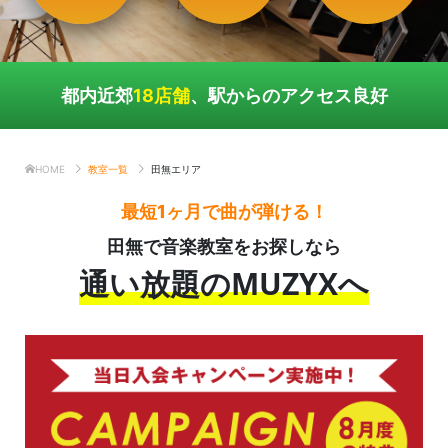
都内近郊
18店舗
、駅からのアクセス良好
HOME
教室一覧
田無エリア
最短1ヶ月で曲が弾ける！
田無で音楽教室をお探しなら
通い放題のMUZYXへ