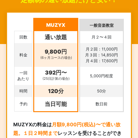
MUZYX
一般音楽教室
通い放題
回数
月２〜４回
月２回：11,000円
9,800円
料金
月３回：14,850円
(6ヶ月コースの場合)
月４回：17,600円
392円〜
一回
5,000円程度
あたり
(25日計算の場合)
120分
時間
50分
当日可能
予約
数日前
MUZYXの料金は
月額9,800円(税込)〜で通い放
題。１日２時間まで
レッスンを受けることができ