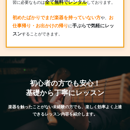
全て無料でレンタル
習に必要なものは
しております。
初めたばかりでまだ楽器を持っていない方
お
や、
仕事帰り・お出かけの帰り
手ぶらで気軽にレッ
に
スン
することができます。
初心者の方でも安心！
基礎から丁寧にレッスン
楽器を触ったことがない未経験の方でも、楽しく効率よく上達
できるレッスン内容を紹介します。