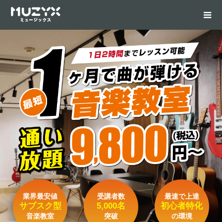
業界最安値
受講者数
最速で上達
サブスク型
5,000名
初心者特化
音楽教室
突破
の環境