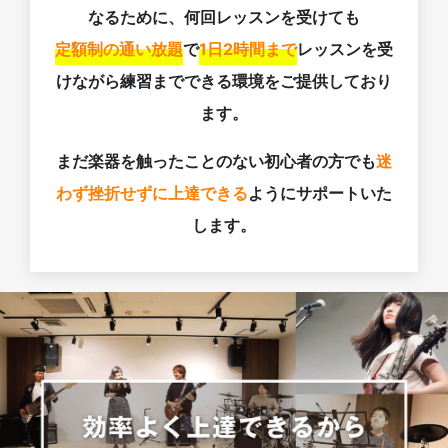
なるために、何回レッスンを受けても
定額制の通い放題
で
1日2時間まで
レッスンを受
けながら練習までできる環境をご提供しており
ます。
まだ楽器を触ったことのない初心者の方でも
迷
わず挫折せずに上達できる
ようにサポートいた
します。