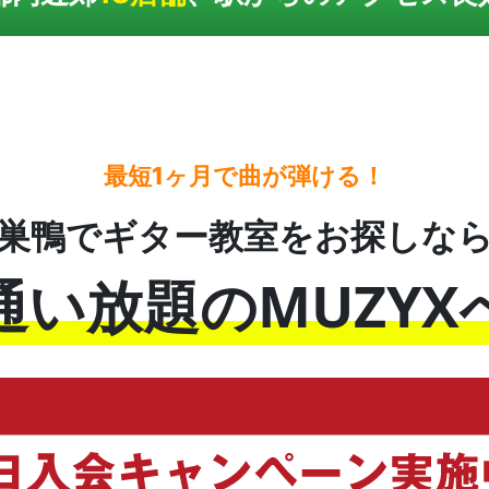
最短1ヶ月で曲が弾ける！
巣鴨でギター教室をお探しな
通い放題のMUZYX