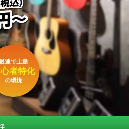
最速で上達
初心者特化
の環境
好