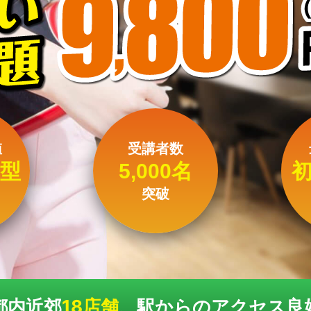
値
受講者数
型
5,000名
突破
都内近郊
18店舗
、駅からのアクセス良