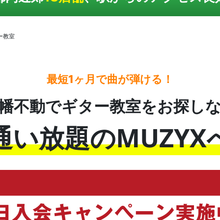
ー教室
最短1ヶ月で曲が弾ける！
幡不動でギター教室をお探し
通い放題のMUZYX