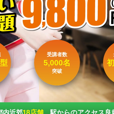
値
受講者数
型
5,000名
突破
都内近郊
18店舗
、駅からのアクセス良