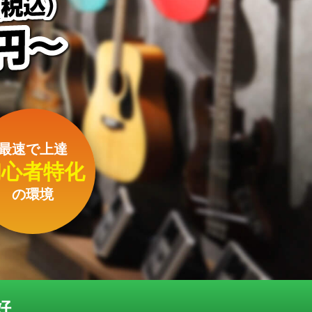
最速で上達
初心者特化
の環境
好