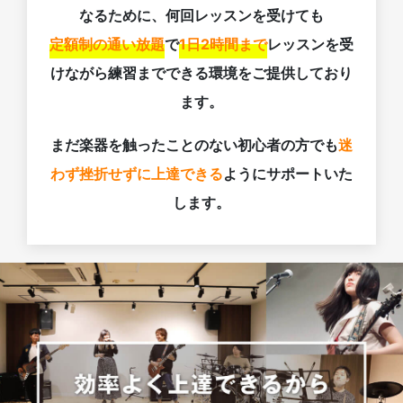
なるために、何回レッスンを受けても
定額制の通い放題
で
1日2時間まで
レッスンを受
けながら練習までできる環境をご提供しており
ます。
まだ楽器を触ったことのない初心者の方でも
迷
わず挫折せずに上達できる
ようにサポートいた
します。