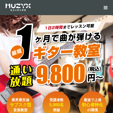
業界最安値
受講者数
最速で上達
サブスク型
5,000名
初心者特化
音楽教室
突破
の環境