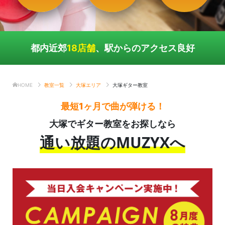
都内近郊
18店舗
、駅からのアクセス良好
HOME
教室一覧
大塚エリア
大塚ギター教室
最短1ヶ月で曲が弾ける！
大塚でギター教室をお探しなら
通い放題のMUZYXへ