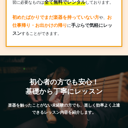
全て無料でレンタル
習に必要なものは
しております。
初めたばかりでまだ楽器を持っていない方
お
や、
仕事帰り・お出かけの帰り
手ぶらで気軽にレッ
に
スン
することができます。
初心者の方でも安心！
基礎から丁寧にレッスン
楽器を触ったことがない未経験の方でも、楽しく効率よく上達
できるレッスン内容を紹介します。