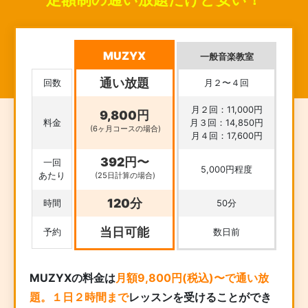
MUZYX
一般音楽教室
通い放題
回数
月２〜４回
月２回：11,000円
9,800円
料金
月３回：14,850円
(6ヶ月コースの場合)
月４回：17,600円
392円〜
一回
5,000円程度
あたり
(25日計算の場合)
120分
時間
50分
当日可能
予約
数日前
MUZYXの料金は
月額9,800円(税込)〜で通い放
題。１日２時間まで
レッスンを受けることができ