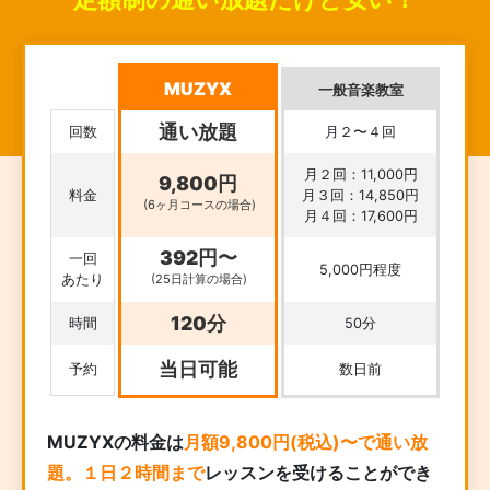
MUZYX
一般音楽教室
通い放題
回数
月２〜４回
月２回：11,000円
9,800円
料金
月３回：14,850円
(6ヶ月コースの場合)
月４回：17,600円
392円〜
一回
5,000円程度
あたり
(25日計算の場合)
120分
時間
50分
当日可能
予約
数日前
MUZYXの料金は
月額9,800円(税込)〜で通い放
題。１日２時間まで
レッスンを受けることができ