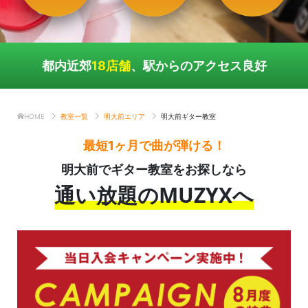
都内近郊
18店舗
、駅からのアクセス良好
HOME
教室一覧
明大前エリア
明大前ギター教室
最短1ヶ月で曲が弾ける！
明大前でギター教室をお探しなら
通い放題のMUZYXへ