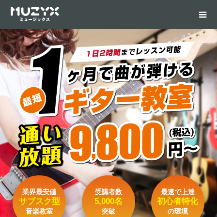
業界最安値
受講者数
最速で上達
サブスク型
5,000名
初心者特化
音楽教室
突破
の環境