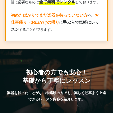
全て無料でレンタル
習に必要なものは
しております。
初めたばかりでまだ楽器を持っていない方
お
や、
仕事帰り・お出かけの帰り
手ぶらで気軽にレッ
に
スン
することができます。
初心者の方でも安心！
基礎から丁寧にレッスン
楽器を触ったことがない未経験の方でも、楽しく効率よく上達
できるレッスン内容を紹介します。