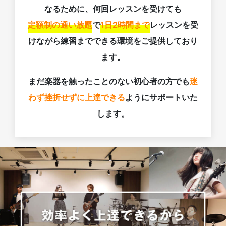
なるために、何回レッスンを受けても
定額制の通い放題
で
1日2時間まで
レッスンを受
けながら練習までできる環境をご提供しており
ます。
まだ楽器を触ったことのない初心者の方でも
迷
わず挫折せずに上達できる
ようにサポートいた
します。