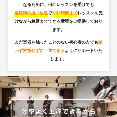
なるために、何回レッスンを受けても
定額制の通い放題
で
1日2時間まで
レッスンを受
けながら練習までできる環境をご提供しており
ます。
まだ楽器を触ったことのない初心者の方でも
迷
わず挫折せずに上達できる
ようにサポートいた
します。