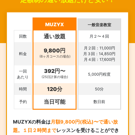
MUZYX
一般音楽教室
通い放題
回数
月２〜４回
月２回：11,000円
9,800円
料金
月３回：14,850円
(6ヶ月コースの場合)
月４回：17,600円
392円〜
一回
5,000円程度
あたり
(25日計算の場合)
120分
時間
50分
当日可能
予約
数日前
MUZYXの料金は
月額9,800円(税込)〜で通い放
題。１日２時間まで
レッスンを受けることができ