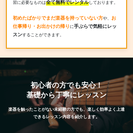
全て無料でレンタル
習に必要なものは
しております。
初めたばかりでまだ楽器を持っていない方
お
や、
仕事帰り・お出かけの帰り
手ぶらで気軽にレッ
に
スン
することができます。
初心者の方でも安心！
基礎から丁寧にレッスン
楽器を触ったことがない未経験の方でも、楽しく効率よく上達
できるレッスン内容を紹介します。