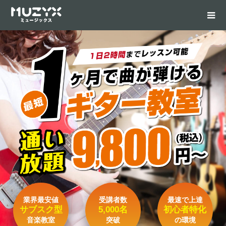
業界最安値
受講者数
最速で上達
サブスク型
5,000名
初心者特化
音楽教室
突破
の環境